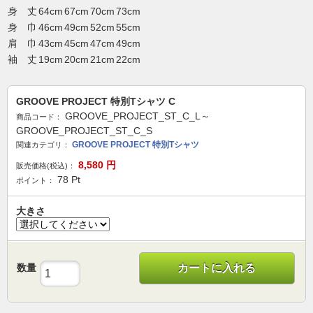
身 丈
64cm
67cm
70cm
73cm
身 巾
46cm
49cm
52cm
55cm
肩 巾
43cm
45cm
47cm
49cm
袖 丈
19cm
20cm
21cm
22cm
GROOVE PROJECT 特別Tシャツ C
GROOVE_PROJECT_ST_C_L～
商品コード：
GROOVE_PROJECT_ST_C_S
GROOVE PROJECT 特別Tシャツ
関連カテゴリ：
8,580
円
販売価格(税込)：
78
Pt
ポイント：
大きさ
数量
カートに入れる