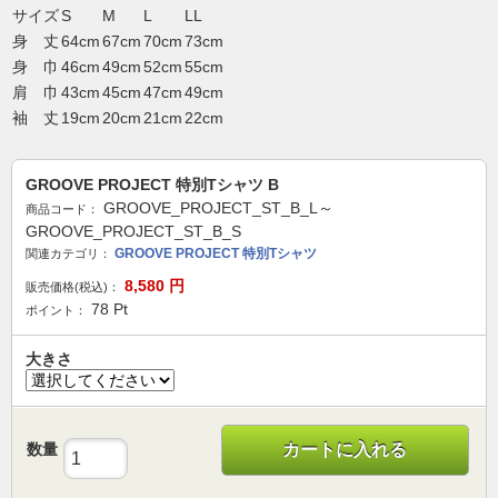
サイズ
S
M
L
LL
身 丈
64cm
67cm
70cm
73cm
身 巾
46cm
49cm
52cm
55cm
肩 巾
43cm
45cm
47cm
49cm
袖 丈
19cm
20cm
21cm
22cm
GROOVE PROJECT 特別Tシャツ B
GROOVE_PROJECT_ST_B_L～
商品コード：
GROOVE_PROJECT_ST_B_S
GROOVE PROJECT 特別Tシャツ
関連カテゴリ：
8,580
円
販売価格(税込)：
78
Pt
ポイント：
大きさ
数量
カートに入れる